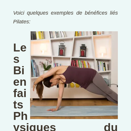
Voici quelques exemples de bénéfices liés
Pilates:
Le
s
Bi
en
fai
ts
Ph
ysiques du